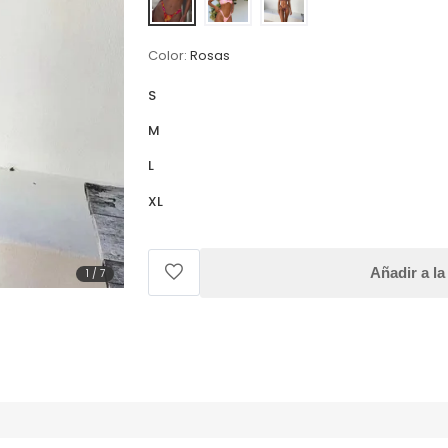
Color:
Rosas
S
M
L
XL
Añadir a la
1
/
7