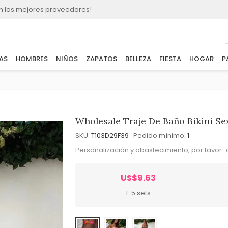
n los mejores proveedores!
AS
HOMBRES
NIÑOS
ZAPATOS
BELLEZA
FIESTA
HOGAR
P
Wholesale Traje De Baño Bikini S
SKU:
T103D29F39
Pedido mínimo:
1
Personalización y abastecimiento, por favor
US$9.63
1-5 sets