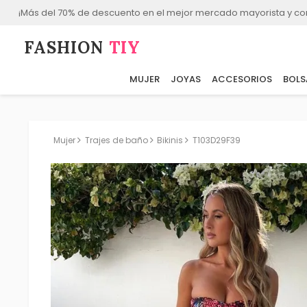
¡Más del 70% de descuento en el mejor mercado mayorista y co
FASHION⁠
TIY
MUJER
JOYAS
ACCESORIOS
BOLS
Mujer
Trajes de baño
Bikinis
T103D29F39