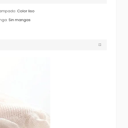
tampado:
Color liso
nga:
Sin mangas