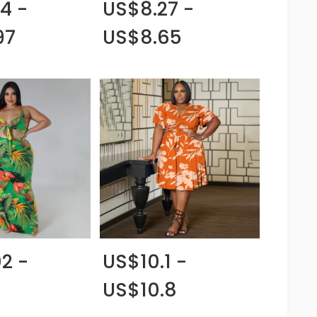
4 -
US$8.27 -
97
US$8.65
2 -
US$10.1 -
US$10.8