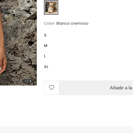
Color:
Blanco cremoso
S
M
L
XL
1
/
4
Añadir a la