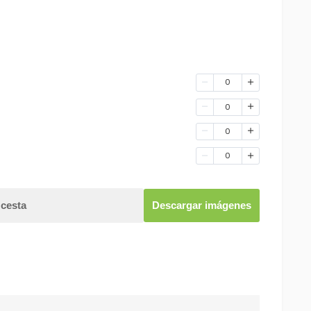
0
0
0
0
 cesta
Descargar imágenes