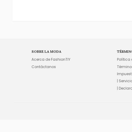
SOBRE LA MODA
TÉRMIN
Acerca de FashionTIY
Política
Contáctanos
Término
Impuest
| Servic
| Declar