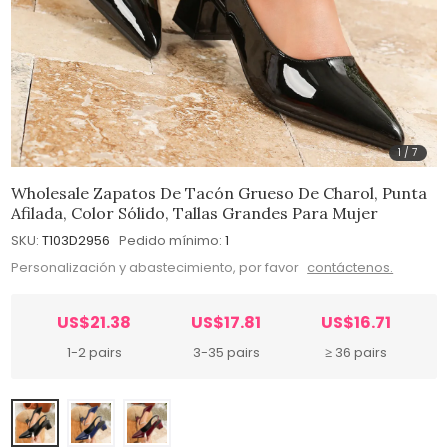
1
/
7
Wholesale Zapatos De Tacón Grueso De Charol, Punta
Afilada, Color Sólido, Tallas Grandes Para Mujer
SKU:
T103D2956
Pedido mínimo:
1
Personalización y abastecimiento, por favor
contáctenos.
US$21.38
US$17.81
US$16.71
1-2 pairs
3-35 pairs
≥ 36 pairs