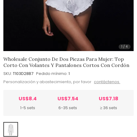
1
/
4
Wholesale Conjunto De Dos Piezas Para Mujer: Top
Corto Con Volantes Y Pantalones Cortos Con Cordón
SKU:
T103D28B7
Pedido mínimo:
1
Personalización y abastecimiento, por favor
contáctenos.
US$8.4
US$7.54
US$7.18
1-5 sets
6-35 sets
≥ 36 sets