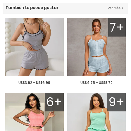
También te puede gustar
Ver más
7+
US$3.92 - US$6.99
US$4.75 - US$8.72
6+
9+