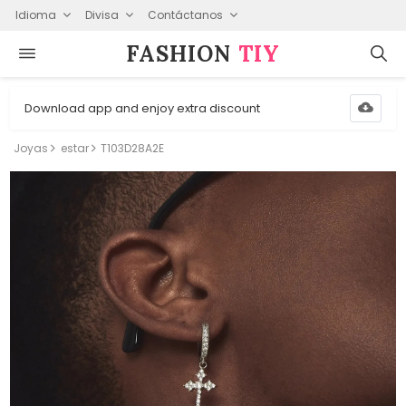
Idioma
Divisa
Contáctanos
FASHION⁠
TIY
Download app and enjoy extra discount
Joyas
estar
T103D28A2E