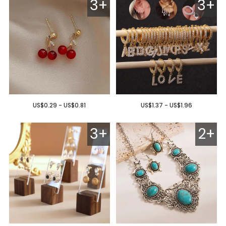
3+
3+
US$0.29 - US$0.81
US$1.37 - US$1.96
3+
2+