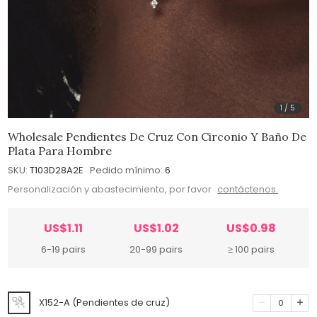
1
/
5
Wholesale Pendientes De Cruz Con Circonio Y Baño De
Plata Para Hombre
SKU:
T103D28A2E
Pedido mínimo:
6
Personalización y abastecimiento, por favor
contáctenos.
US$1.11
US$1.02
US$0.98
6-19 pairs
20-99 pairs
≥ 100 pairs
X152-A (Pendientes de cruz)
0