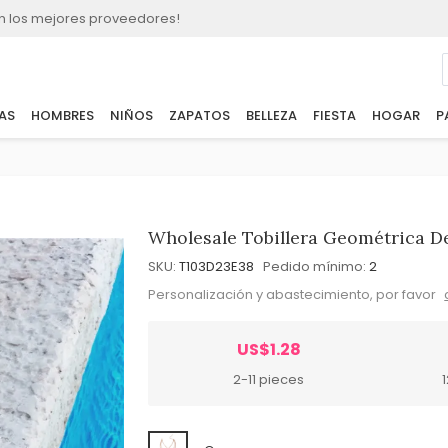
n los mejores proveedores!
AS
HOMBRES
NIÑOS
ZAPATOS
BELLEZA
FIESTA
HOGAR
P
Wholesale Tobillera Geométrica D
SKU:
T103D23E38
Pedido mínimo:
2
Personalización y abastecimiento, por favor
US$1.28
2-11 pieces