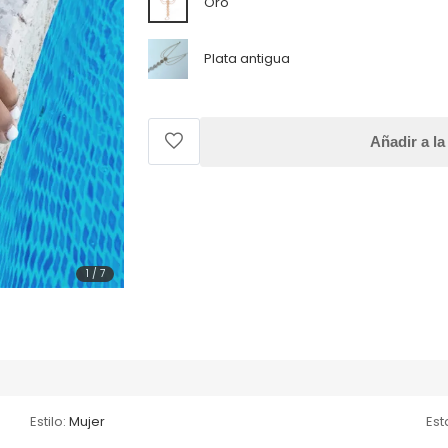
Oro
Plata antigua
Añadir a la
1
/
7
Estilo:
Mujer
Es