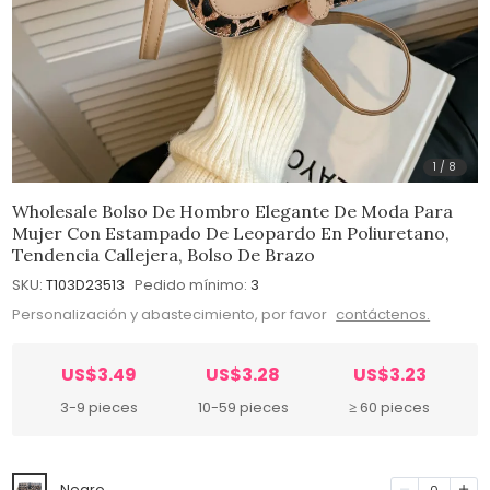
1
/
8
Wholesale Bolso De Hombro Elegante De Moda Para
Mujer Con Estampado De Leopardo En Poliuretano,
Tendencia Callejera, Bolso De Brazo
SKU:
T103D23513
Pedido mínimo:
3
Personalización y abastecimiento, por favor
contáctenos.
US$3.49
US$3.28
US$3.23
3-9 pieces
10-59 pieces
≥ 60 pieces
Negro
0