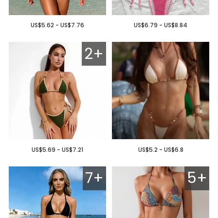
US$5.62 - US$7.76
US$6.79 - US$8.84
2+
US$5.69 - US$7.21
US$5.2 - US$6.8
7+
5+