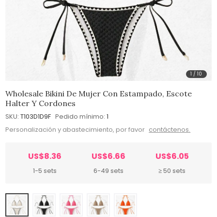
1
/
10
Wholesale Bikini De Mujer Con Estampado, Escote
Halter Y Cordones
SKU:
T103D1D9F
Pedido mínimo:
1
Personalización y abastecimiento, por favor
contáctenos.
US$8.36
US$6.66
US$6.05
1-5 sets
6-49 sets
≥ 50 sets