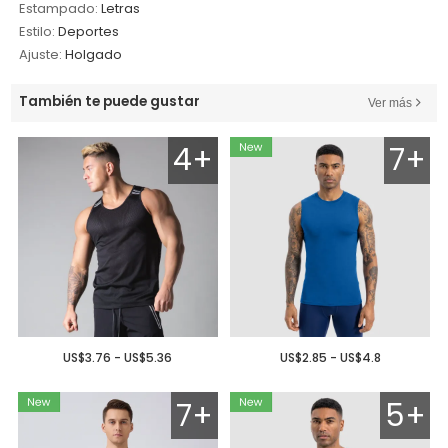
Estampado:
Letras
Estilo:
Deportes
Ajuste:
Holgado
También te puede gustar
Ver más
4+
7+
US$3.76 - US$5.36
US$2.85 - US$4.8
7+
5+