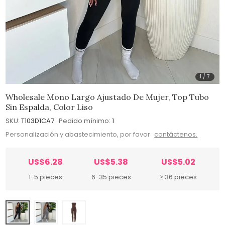
1
/
7
Wholesale Mono Largo Ajustado De Mujer, Top Tubo
Sin Espalda, Color Liso
SKU:
T103D1CA7
Pedido mínimo:
1
Personalización y abastecimiento, por favor
contáctenos.
US$6.28
US$5.38
US$5.02
1-5 pieces
6-35 pieces
≥ 36 pieces