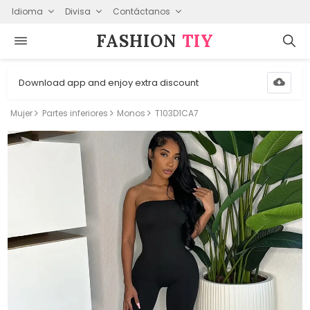
Idioma
Divisa
Contáctanos
FASHION⁠
TIY
Download app and enjoy extra discount
Mujer
Partes inferiores
Monos
T103D1CA7