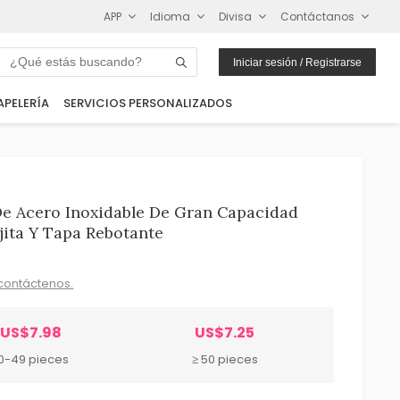
APP
Idioma
Divisa
Contáctanos
Iniciar sesión / Registrarse
APELERÍA
SERVICIOS PERSONALIZADOS
De Acero Inoxidable De Gran Capacidad
jita Y Tapa Rebotante
contáctenos.
US$7.98
US$7.25
0-49 pieces
≥ 50 pieces