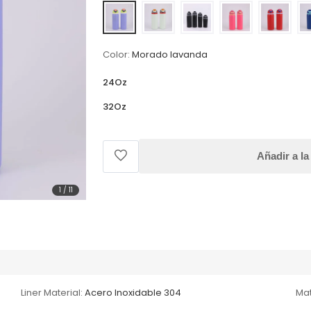
Color:
Morado lavanda
24Oz
32Oz
Añadir a la
1
/
11
Liner Material:
Acero Inoxidable 304
Mat