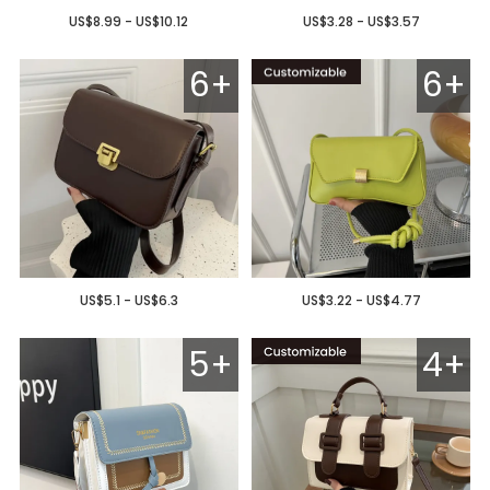
US$8.99 - US$10.12
US$3.28 - US$3.57
6+
6+
US$5.1 - US$6.3
US$3.22 - US$4.77
5+
4+