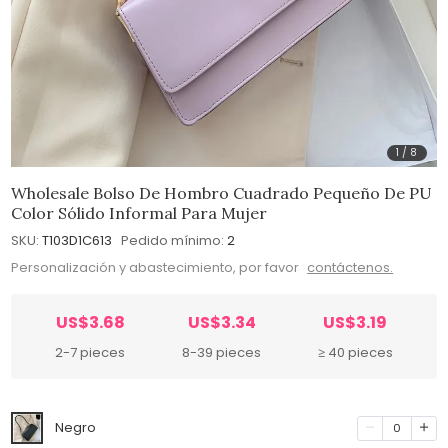
1
/
8
Wholesale Bolso De Hombro Cuadrado Pequeño De PU
Color Sólido Informal Para Mujer
SKU:
T103D1C613
Pedido mínimo:
2
Personalización y abastecimiento, por favor
contáctenos.
US$3.68
US$3.34
US$3.19
2-7 pieces
8-39 pieces
≥ 40 pieces
Negro
0