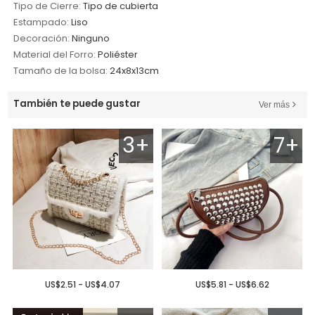
Tipo de Cierre:
Tipo de cubierta
Estampado:
Liso
Decoración:
Ninguno
Material del Forro:
Poliéster
Tamaño de la bolsa:
24x8x13cm
También te puede gustar
Ver más
3+
7+
US$2.51 - US$4.07
US$5.81 - US$6.62