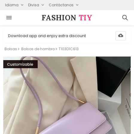
Idioma
Divisa
Contáctanos
FASHION⁠
TIY
Download app and enjoy extra discount
Bolsas
Bolsos de hombro
T103D1C613