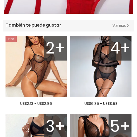
También te puede gustar
Ver más
2+
4+
US$2.13 - US$2.96
US$6.35 - US$8.58
3+
5+