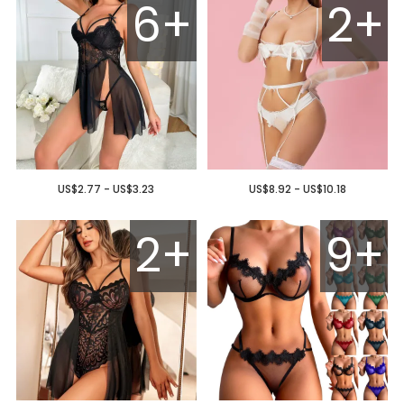
6+
2+
US$2.77 - US$3.23
US$8.92 - US$10.18
2+
9+