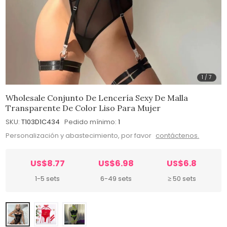
1
/
7
Wholesale Conjunto De Lencería Sexy De Malla
Transparente De Color Liso Para Mujer
SKU:
T103D1C434
Pedido mínimo:
1
Personalización y abastecimiento, por favor
contáctenos.
US$8.77
US$6.98
US$6.8
1-5 sets
6-49 sets
≥ 50 sets