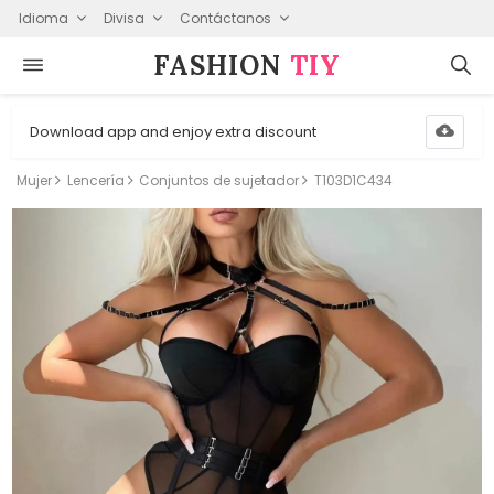
Idioma
Divisa
Contáctanos
FASHION⁠
TIY
Download app and enjoy extra discount
Mujer
Lencería
Conjuntos de sujetador
T103D1C434