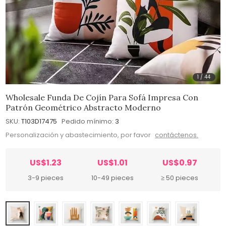
1
/
44
Wholesale Funda De Cojín Para Sofá Impresa Con
Patrón Geométrico Abstracto Moderno
SKU:
T103D17475
Pedido mínimo:
3
Personalización y abastecimiento, por favor
contáctenos.
US$1.23
US$1.01
US$0.97
3-9 pieces
10-49 pieces
≥ 50 pieces