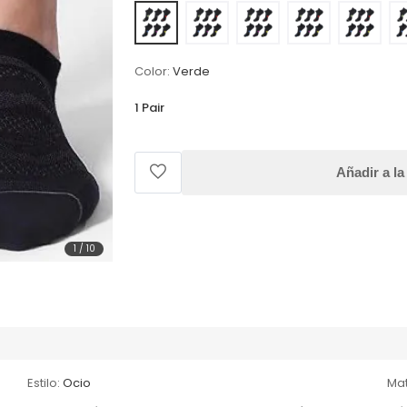
Color:
Verde
1 Pair
Añadir a la
1
/
10
Estilo:
Ocio
Mat