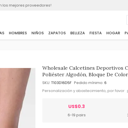
n los mejores proveedores!
AS
HOMBRES
NIÑOS
ZAPATOS
BELLEZA
FIESTA
HOGAR
P
Wholesale Calcetines Deportivos 
Poliéster Algodón, Bloque De Colo
SKU:
T103D16D5F
Pedido mínimo:
6
Personalización y abastecimiento, por favor
US$0.3
6-19 pairs