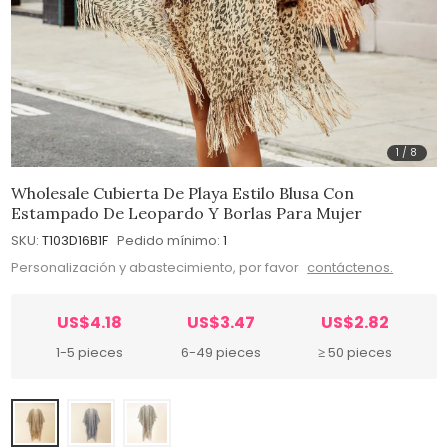
1
/
8
Wholesale Cubierta De Playa Estilo Blusa Con
Estampado De Leopardo Y Borlas Para Mujer
SKU:
T103D16B1F
Pedido mínimo:
1
Personalización y abastecimiento, por favor
contáctenos.
US$4.18
US$3.47
US$2.82
1-5 pieces
6-49 pieces
≥ 50 pieces