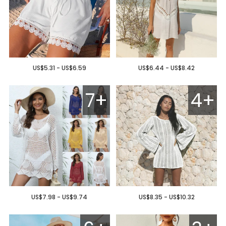
US$5.31 - US$6.59
US$6.44 - US$8.42
7+
4+
US$7.98 - US$9.74
US$8.35 - US$10.32