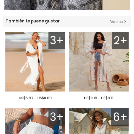
También te puede gustar
Ver más
3+
2+
US$6.97 - US$8.09
US$8.19 - US$9.11
3+
6+