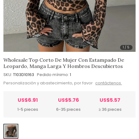
1
/
5
Wholesale Top Corto De Mujer Con Estampado De
Leopardo, Manga Larga Y Hombros Descubiertos
SKU:
T103D10163
Pedido mínimo:
1
Personalización y abastecimiento, por favor
contáctenos.
US$6.91
US$5.76
US$5.57
1-5 pieces
6-35 pieces
≥ 36 pieces