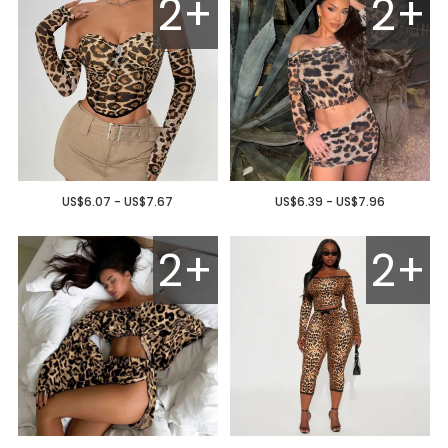
2+
2+
US$6.07 - US$7.67
US$6.39 - US$7.96
2+
2+