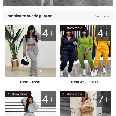
También te puede gustar
Ver más
4+
4+
US$12 - US$13
US$11.47 - US$12.81
4+
7+