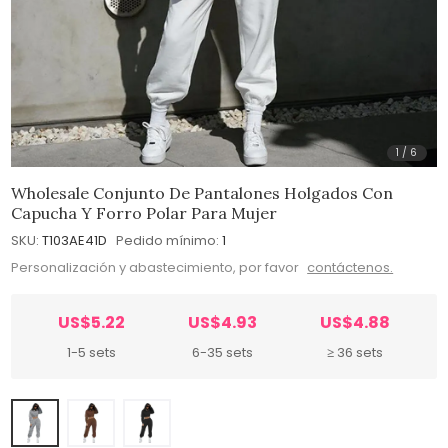
1
/
6
Wholesale Conjunto De Pantalones Holgados Con
Capucha Y Forro Polar Para Mujer
SKU:
T103AE41D
Pedido mínimo:
1
Personalización y abastecimiento, por favor
contáctenos.
US$5.22
US$4.93
US$4.88
1-5 sets
6-35 sets
≥ 36 sets