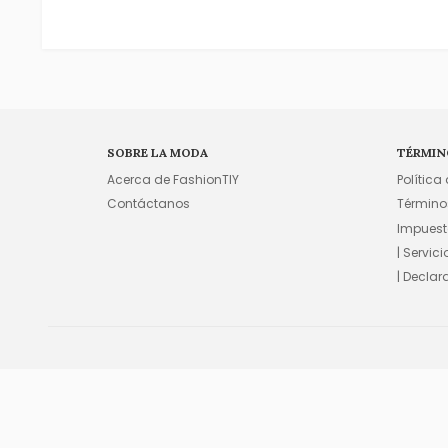
SOBRE LA MODA
TÉRMIN
Acerca de FashionTIY
Política
Contáctanos
Término
Impuest
| Servic
| Declar