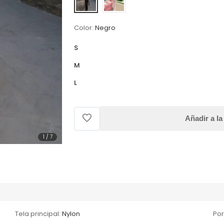
Color:
Negro
S
M
L
Añadir a la
1
/
7
Tela principal:
Nylon
Por