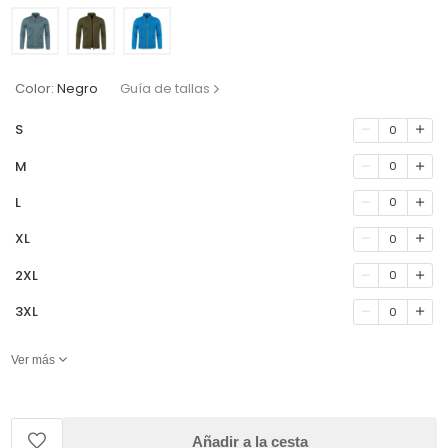
Color:
Negro
Guía de tallas
S
0
M
0
L
0
XL
0
2XL
0
3XL
0
Ver más
Añadir a la cesta