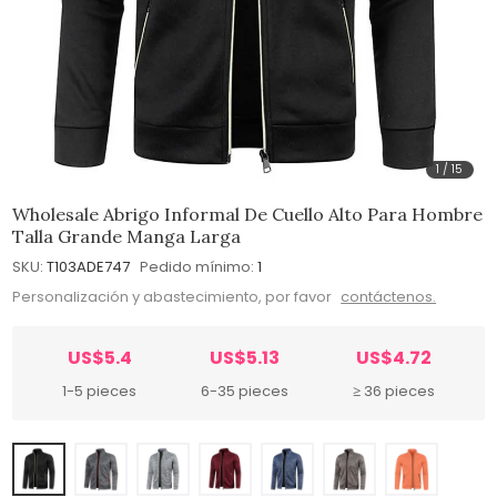
1
/
15
Wholesale Abrigo Informal De Cuello Alto Para Hombre
Talla Grande Manga Larga
SKU:
T103ADE747
Pedido mínimo:
1
Personalización y abastecimiento, por favor
contáctenos.
US$5.4
US$5.13
US$4.72
1-5 pieces
6-35 pieces
≥ 36 pieces