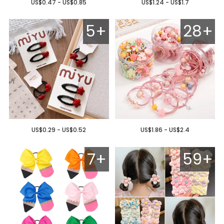
US$0.47 - US$0.85
US$1.24 - US$1.7
5+
28+
US$0.29 - US$0.52
US$1.86 - US$2.4
7+
59+