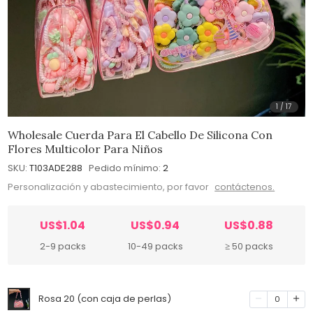
1
/
17
Wholesale Cuerda Para El Cabello De Silicona Con
Flores Multicolor Para Niños
SKU:
T103ADE288
Pedido mínimo:
2
Personalización y abastecimiento, por favor
contáctenos.
US$1.04
US$0.94
US$0.88
2-9 packs
10-49 packs
≥ 50 packs
Rosa 20 (con caja de perlas)
0