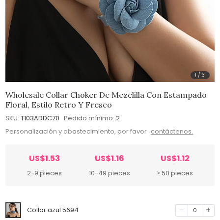
1
/
3
Wholesale Collar Choker De Mezclilla Con Estampado
Floral, Estilo Retro Y Fresco
SKU:
T103ADDC70
Pedido mínimo:
2
Personalización y abastecimiento, por favor
contáctenos.
US$1.53
US$1.16
US$1.12
2-9 pieces
10-49 pieces
≥ 50 pieces
Collar azul 5694
0