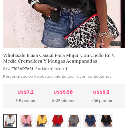
1
/
14
Wholesale Blusa Casual Para Mujer Con Cuello En V,
Media Cremallera Y Mangas Acampanadas
SKU:
T103AD7A31
Pedido mínimo:
1
Personalización y abastecimiento, por favor
contáctenos.
US$7.2
US$5.58
US$5.2
1-5 pieces
6-35 pieces
≥ 36 pieces