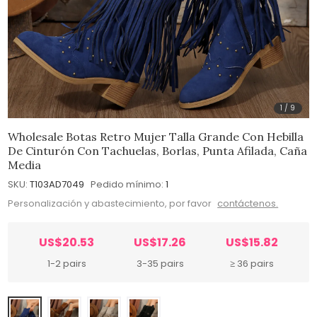
1
/
9
Wholesale Botas Retro Mujer Talla Grande Con Hebilla
De Cinturón Con Tachuelas, Borlas, Punta Afilada, Caña
Media
SKU:
T103AD7049
Pedido mínimo:
1
Personalización y abastecimiento, por favor
contáctenos.
US$20.53
US$17.26
US$15.82
1-2 pairs
3-35 pairs
≥ 36 pairs