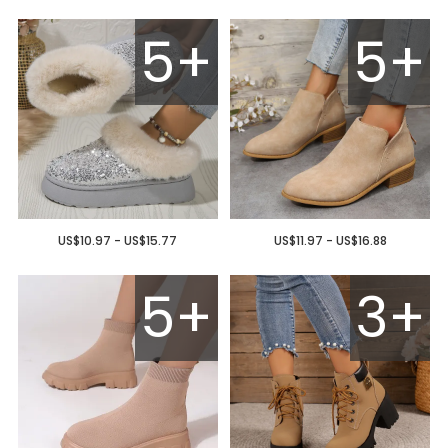
5+
5+
US$10.97 - US$15.77
US$11.97 - US$16.88
5+
3+