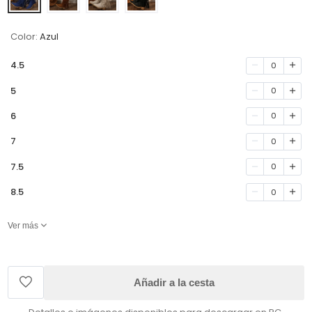
Color:
Azul
4.5
0
5
0
6
0
7
0
7.5
0
8.5
0
Ver más
Añadir a la cesta