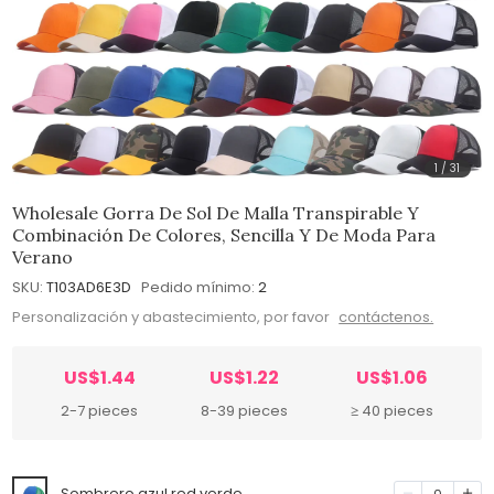
1
/
31
Wholesale Gorra De Sol De Malla Transpirable Y
Combinación De Colores, Sencilla Y De Moda Para
Verano
SKU:
T103AD6E3D
Pedido mínimo:
2
Personalización y abastecimiento, por favor
contáctenos.
US$1.44
US$1.22
US$1.06
2-7 pieces
8-39 pieces
≥ 40 pieces
Sombrero azul red verde
0