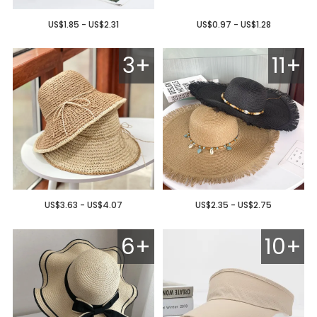
US$1.85 - US$2.31
US$0.97 - US$1.28
3+
11+
US$3.63 - US$4.07
US$2.35 - US$2.75
6+
10+