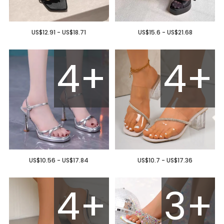
US$12.91 - US$18.71
US$15.6 - US$21.68
4+
4+
US$10.56 - US$17.84
US$10.7 - US$17.36
4+
3+