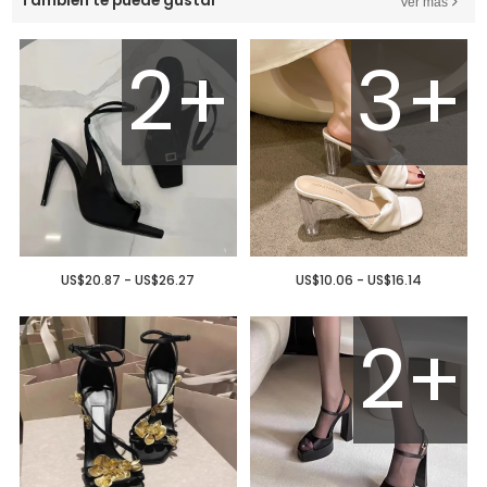
También te puede gustar
Ver más
2+
3+
US$20.87 - US$26.27
US$10.06 - US$16.14
2+