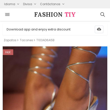
Idioma
Divisa
Contáctanos
FASHION⁠
TIY
Download app and enjoy extra discount
Zapatos
Tacones
T103AD6A5B