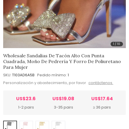
1
/
10
Wholesale Sandalias De Tacón Alto Con Punta
Cuadrada, Moño De Pedrería Y Forro De Poliuretano
Para Mujer
SKU:
T103AD6A5B
Pedido mínimo:
1
Personalización y abastecimiento, por favor
contáctenos.
US$23.6
US$19.08
US$17.64
1-2 pairs
3-35 pairs
≥ 36 pairs