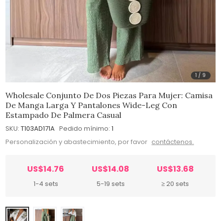
1
/
9
Wholesale Conjunto De Dos Piezas Para Mujer: Camisa
De Manga Larga Y Pantalones Wide-Leg Con
Estampado De Palmera Casual
SKU:
T103AD171A
Pedido mínimo:
1
Personalización y abastecimiento, por favor
contáctenos.
US$14.76
US$14.08
US$13.68
1-4 sets
5-19 sets
≥ 20 sets