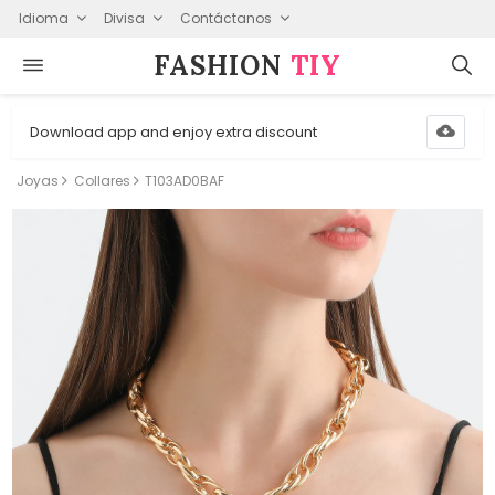
Idioma
Divisa
Contáctanos
FASHION⁠
TIY
Download app and enjoy extra discount
Joyas
Collares
T103AD0BAF