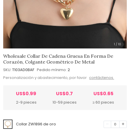
1
/
10
Wholesale Collar De Cadena Gruesa En Forma De
Corazón, Colgante Geométrico De Metal
SKU:
T103AD0BAF
Pedido mínimo:
2
Personalización y abastecimiento, por favor
contáctenos.
US$0.99
US$0.7
US$0.65
2-9 pieces
10-59 pieces
≥ 60 pieces
Collar ZW1896 de oro
0