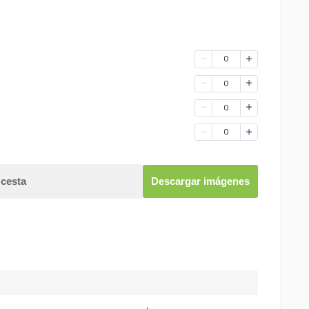
0
0
0
0
 cesta
Descargar imágenes