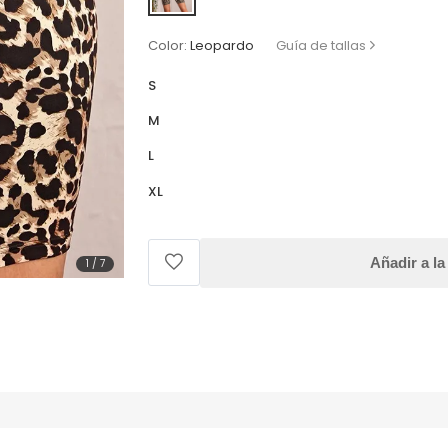
Color:
Leopardo
Guía de tallas
S
M
L
XL
Añadir a la
1
/
7