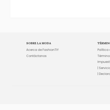
SOBRE LA MODA
TÉRMIN
Acerca de FashionTIY
Política
Contáctanos
Término
Impuest
| Servic
| Declar