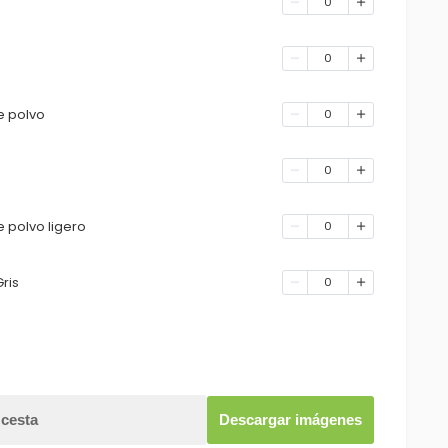
0
0
e polvo
0
0
 polvo ligero
0
ris
0
 cesta
Descargar imágenes