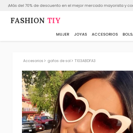
¡Más del 70% de descuento en el mejor mercado mayorista y co
FASHION⁠
TIY
MUJER
JOYAS
ACCESORIOS
BOLS
Accesorios
gafas de sol
T103ABDFA3