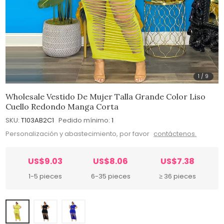
1
/
9
Wholesale Vestido De Mujer Talla Grande Color Liso
Cuello Redondo Manga Corta
SKU:
T103AB2C1
Pedido mínimo:
1
Personalización y abastecimiento, por favor
contáctenos.
US$9.03
US$8.06
US$7.38
1-5 pieces
6-35 pieces
≥ 36 pieces