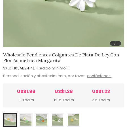
1
/
11
Wholesale Pendientes Colgantes De Plata De Ley Con
Flor Asimétrica Margarita
SKU:
T103AB2414E
Pedido mínimo:
1
Personalización y abastecimiento, por favor
contáctenos.
US$1.98
US$1.28
US$1.23
1-11 pairs
12-59 pairs
≥ 60 pairs