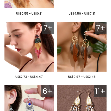
US$0.55 - US$0.81
US$4.59 - US$7.31
7+
7+
US$2.73 - US$4.47
US$0.97 - US$2.46
6+
11+