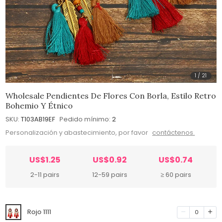
1
/
21
Wholesale Pendientes De Flores Con Borla, Estilo Retro
Bohemio Y Étnico
SKU:
T103AB19EF
Pedido mínimo:
2
Personalización y abastecimiento, por favor
contáctenos.
US$1.25
US$0.92
US$0.74
2-11 pairs
12-59 pairs
≥ 60 pairs
Rojo 1111
0