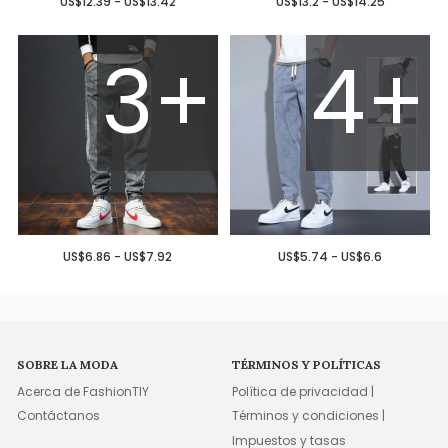
US$12.39 - US$13.42
US$13.2 - US$14.25
3+
4+
US$6.86 - US$7.92
US$5.74 - US$6.6
SOBRE LA MODA
TÉRMINOS Y POLÍTICAS
Acerca de FashionTIY
Política de privacidad |
Contáctanos
Términos y condiciones |
Impuestos y tasas