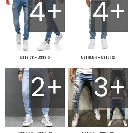
4+
4+
US$8.78 - US$9.6
US$19.54 - US$21.12
2+
3+