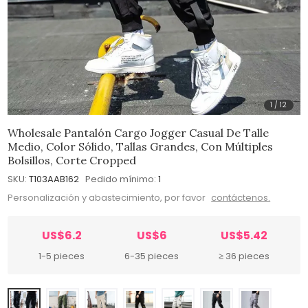
1
/
12
Wholesale Pantalón Cargo Jogger Casual De Talle
Medio, Color Sólido, Tallas Grandes, Con Múltiples
Bolsillos, Corte Cropped
SKU:
T103AAB162
Pedido mínimo:
1
Personalización y abastecimiento, por favor
contáctenos.
US$6.2
US$6
US$5.42
1-5 pieces
6-35 pieces
≥ 36 pieces