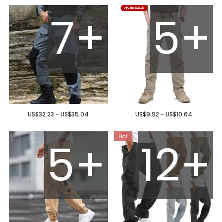
7+
5+
US$32.23 - US$35.04
US$9.92 - US$10.64
5+
12+