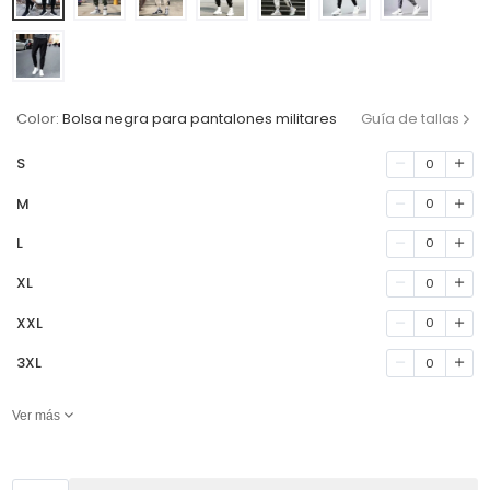
Color:
Bolsa negra para pantalones militares
Guía de tallas
S
0
M
0
L
0
XL
0
XXL
0
3XL
0
Ver más