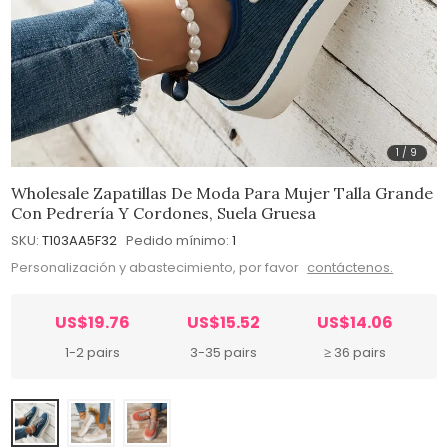
1
/
9
Wholesale Zapatillas De Moda Para Mujer Talla Grande
Con Pedrería Y Cordones, Suela Gruesa
SKU:
T103AA5F32
Pedido mínimo:
1
Personalización y abastecimiento, por favor
contáctenos.
US$19.76
US$15.52
US$14.06
1-2 pairs
3-35 pairs
≥ 36 pairs