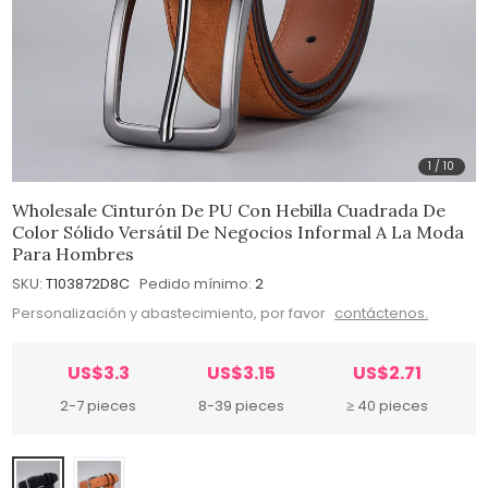
1
/
10
Wholesale Cinturón De PU Con Hebilla Cuadrada De
Color Sólido Versátil De Negocios Informal A La Moda
Para Hombres
SKU:
T103872D8C
Pedido mínimo:
2
Personalización y abastecimiento, por favor
contáctenos.
US$3.3
US$3.15
US$2.71
2-7 pieces
8-39 pieces
≥ 40 pieces