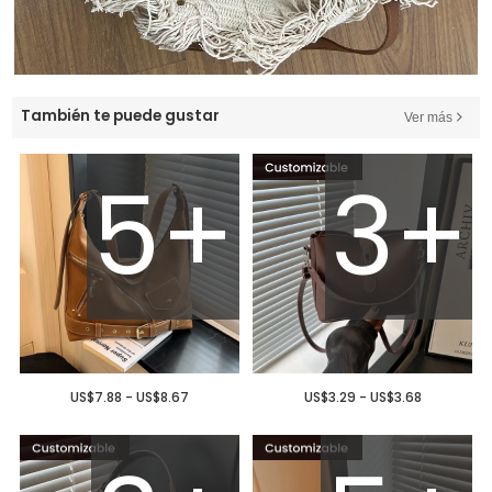
También te puede gustar
Ver más
5+
3+
US$7.88 - US$8.67
US$3.29 - US$3.68