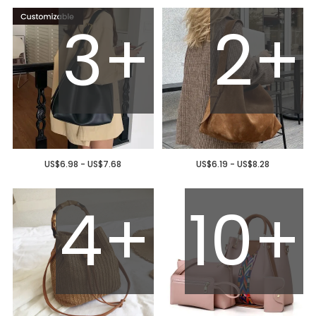
3+
2+
US$6.98 - US$7.68
US$6.19 - US$8.28
4+
10+