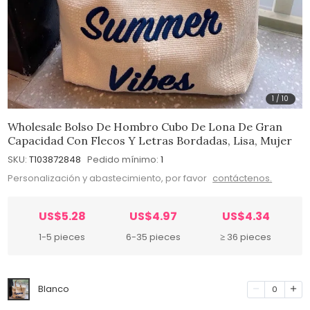
1
/
10
Wholesale Bolso De Hombro Cubo De Lona De Gran
Capacidad Con Flecos Y Letras Bordadas, Lisa, Mujer
SKU:
T103872848
Pedido mínimo:
1
Personalización y abastecimiento, por favor
contáctenos.
US$5.28
US$4.97
US$4.34
1-5 pieces
6-35 pieces
≥ 36 pieces
Blanco
0