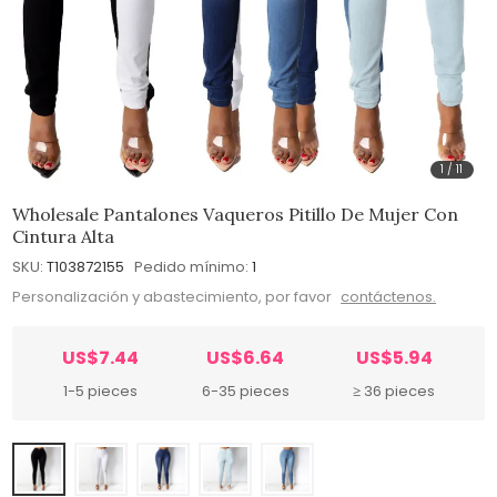
1
/
11
Wholesale Pantalones Vaqueros Pitillo De Mujer Con
Cintura Alta
SKU:
T103872155
Pedido mínimo:
1
Personalización y abastecimiento, por favor
contáctenos.
US$7.44
US$6.64
US$5.94
1-5 pieces
6-35 pieces
≥ 36 pieces