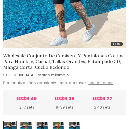
1
/
16
Wholesale Conjunto De Camiseta Y Pantalones Cortos
Para Hombre, Casual, Tallas Grandes, Estampado 3D,
Manga Corta, Cuello Redondo
SKU:
T10386DA6E
Pedido mínimo:
2
Personalización y abastecimiento, por favor
contáctenos.
US$6.49
US$6.38
US$6.27
2-7 sets
8-39 sets
≥ 40 sets