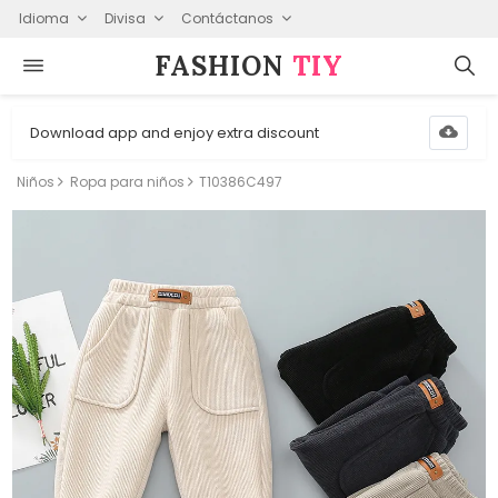
Idioma
Divisa
Contáctanos
FASHION⁠
TIY
Download app and enjoy extra discount
Niños
Ropa para niños
T10386C497