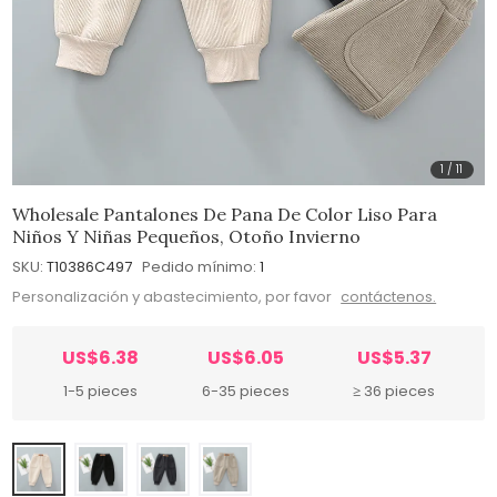
1
/
11
Wholesale Pantalones De Pana De Color Liso Para
Niños Y Niñas Pequeños, Otoño Invierno
SKU:
T10386C497
Pedido mínimo:
1
Personalización y abastecimiento, por favor
contáctenos.
US$6.38
US$6.05
US$5.37
1-5 pieces
6-35 pieces
≥ 36 pieces