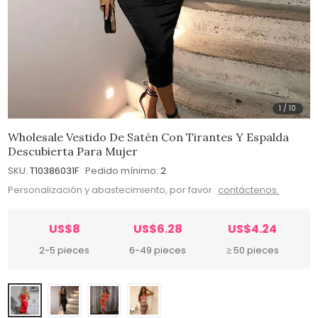
1
/
10
Wholesale Vestido De Satén Con Tirantes Y Espalda
Descubierta Para Mujer
SKU:
T10386031F
Pedido mínimo:
2
Personalización y abastecimiento, por favor
contáctenos.
US$8
US$6.28
US$4.24
2-5 pieces
6-49 pieces
≥ 50 pieces