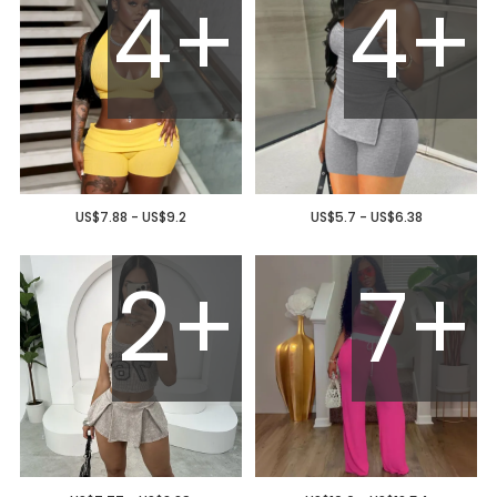
4+
4+
US$7.88 - US$9.2
US$5.7 - US$6.38
2+
7+