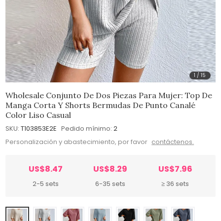
1
/
15
Wholesale Conjunto De Dos Piezas Para Mujer: Top De
Manga Corta Y Shorts Bermudas De Punto Canalé
Color Liso Casual
SKU:
T103853E2E
Pedido mínimo:
2
Personalización y abastecimiento, por favor
contáctenos.
US$8.47
US$8.29
US$7.96
2-5 sets
6-35 sets
≥ 36 sets