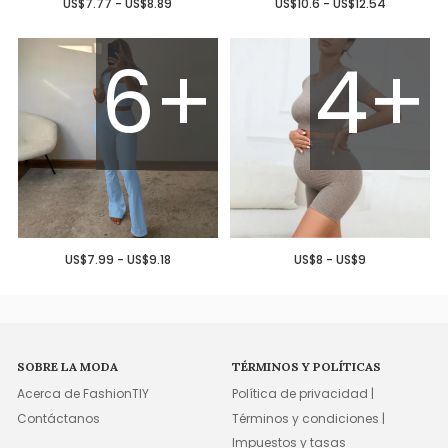
US$7.77 - US$8.89
US$10.6 - US$12.54
6+
4+
US$7.99 - US$9.18
US$8 - US$9
SOBRE LA MODA
TÉRMINOS Y POLÍTICAS
Acerca de FashionTIY
Política de privacidad |
Contáctanos
Términos y condiciones |
Impuestos y tasas