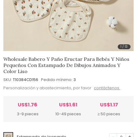
1
/
13
Wholesale Babero Y Paño Eructar Para Bebés Y Niños
Pequeños Con Estampado De Dibujos Animados Y
Color Liso
SKU:
T10384CD156
Pedido mínimo:
3
Personalización y abastecimiento, por favor
contáctenos.
US$1.76
US$1.61
US$1.17
3-9 pieces
10-49 pieces
≥ 50 pieces
Estampado de leopardo
0