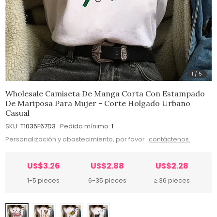
1
/
5
Wholesale Camiseta De Manga Corta Con Estampado
De Mariposa Para Mujer - Corte Holgado Urbano
Casual
SKU:
T1035F67D3
Pedido mínimo:
1
Personalización y abastecimiento, por favor
contáctenos.
US$3.26
US$2.88
US$2.28
1-5 pieces
6-35 pieces
≥ 36 pieces