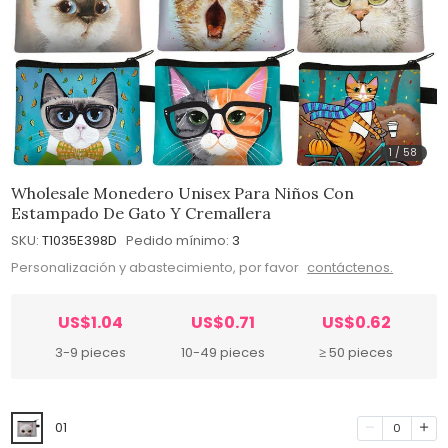
1
/
58
Wholesale Monedero Unisex Para Niños Con
Estampado De Gato Y Cremallera
SKU:
T1035E398D
Pedido mínimo:
3
Personalización y abastecimiento, por favor
contáctenos.
US$1.04
US$0.71
US$0.62
3-9 pieces
10-49 pieces
≥ 50 pieces
01
0