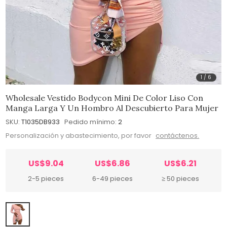
1
/
6
Wholesale Vestido Bodycon Mini De Color Liso Con
Manga Larga Y Un Hombro Al Descubierto Para Mujer
SKU:
T1035DB933
Pedido mínimo:
2
Personalización y abastecimiento, por favor
contáctenos.
US$9.04
US$6.86
US$6.21
2-5 pieces
6-49 pieces
≥ 50 pieces