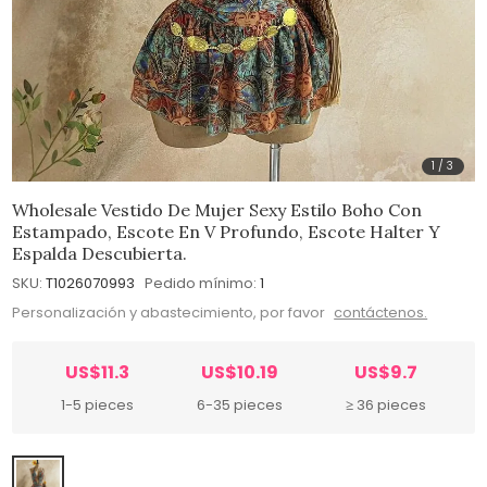
1
/
3
Wholesale Vestido De Mujer Sexy Estilo Boho Con
Estampado, Escote En V Profundo, Escote Halter Y
Espalda Descubierta.
SKU:
T1026070993
Pedido mínimo:
1
Personalización y abastecimiento, por favor
contáctenos.
US$11.3
US$10.19
US$9.7
1-5 pieces
6-35 pieces
≥ 36 pieces