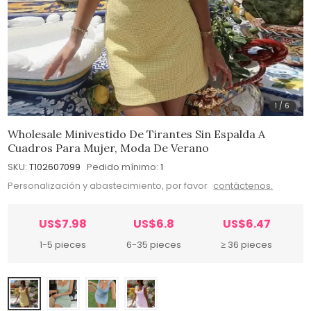
1
/
6
Wholesale Minivestido De Tirantes Sin Espalda A
Cuadros Para Mujer, Moda De Verano
SKU:
T102607099
Pedido mínimo:
1
Personalización y abastecimiento, por favor
contáctenos.
US$7.98
US$6.8
US$6.47
1-5 pieces
6-35 pieces
≥ 36 pieces