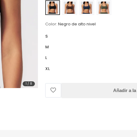
Color:
Negro de alto nivel
S
M
L
XL
1
/
8
Añadir a la