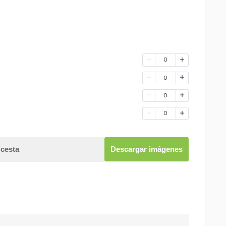
0
0
0
0
 cesta
Descargar imágenes