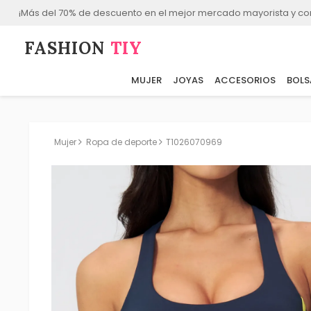
¡Más del 70% de descuento en el mejor mercado mayorista y co
FASHION⁠
TIY
MUJER
JOYAS
ACCESORIOS
BOLS
Mujer
Ropa de deporte
T1026070969